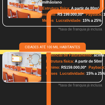
milhão/ano
Estrutura física:
A partir de 80m²
I
mínimo:
R$ 199.000,00*
Payback:
1
Meses Lucratividade:
15% a 25%
*taxa de franquia já inclusa.
CIDADES ATÉ 100 MIL HABITANTES
Potencial de Faturamento:
acima 
Estrutura física:
A partir de 50m²
mínimo:
R$159.000,00*
Payback
Meses Lucratividade:
15% a 25
*taxa de franquia já inclusa.