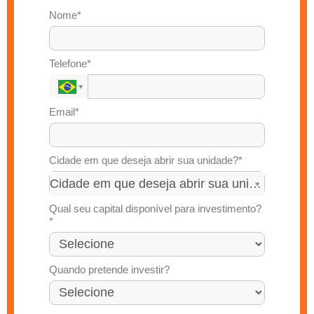
Nome*
Telefone*
Email*
Cidade em que deseja abrir sua unidade?*
Cidade
Cidade em que deseja abrir sua unidade? *
em
Qual seu capital disponível para investimento?
que
*
deseja
abrir
sua
Quando pretende investir?
unidade?
*