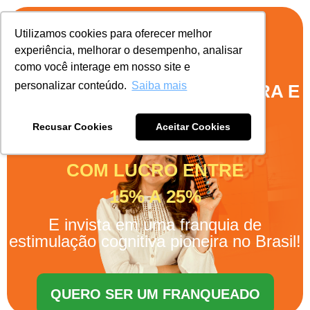
Utilizamos cookies para oferecer melhor
experiência, melhorar o desempenho, analisar
como você interage em nosso site e
personalizar conteúdo.
Saiba mais
ABRA SUA FRANQUIA SUPERA E
FATURE
Recusar Cookies
Aceitar Cookies
1 MILHÃO AO ANO
COM LUCRO ENTRE
15% A 25%
E invista em uma franquia de
estimulação cognitiva pioneira no Brasil!
QUERO SER UM FRANQUEADO