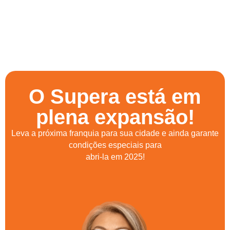
O Supera está em
plena expansão!
Leva a próxima franquia para sua cidade e ainda garante
condições especiais para
abri-la em 2025!