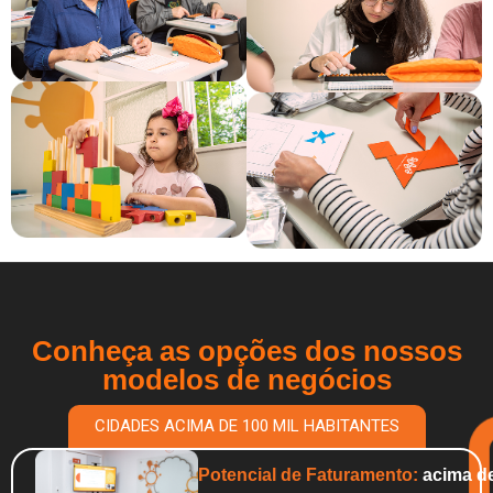
Conheça as opções dos nossos
modelos de negócios
CIDADES ACIMA DE 100 MIL HABITANTES
Potencial de Faturamento:
acima de