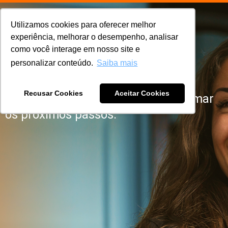
Utilizamos cookies para oferecer melhor
experiência, melhorar o desempenho, analisar
como você interage em nosso site e
Obrigado!
personalizar conteúdo.
Saiba mais
Recebemos seu contato e
Recusar Cookies
Aceitar Cookies
retornaremos em breve para informar
os próximos passos.